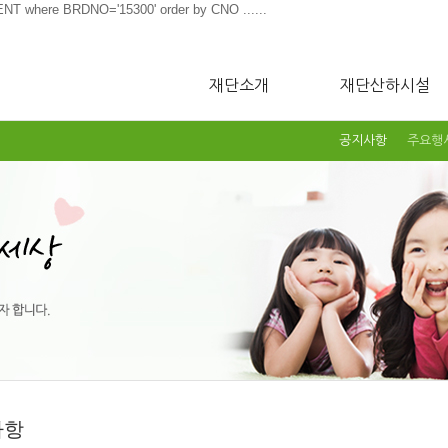
here BRDNO='15300' order by CNO ......
재단소개
재단산하시설
공지사항
주요행
사항