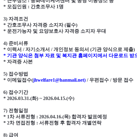
*
근무장소
:
중화데이케어센터 및 송영 이동장소 등
*
모집인원
:
간호조무사
1
명
3)
자격조건
*
간호조무사 자격증 소지자
(
필수
)
*
운전가능자 및 요양보호사 자격증 소지자 우대
4)
준비서류
*
이력서
/
자기소개서
/
개인정보 동의서
(
기관 양식으로 제출
)
*
기관 양식은 첨부 자료 및 복지관 홈페이지에서 다운로드 
*
자격증 사본
5)
접수방법
*
이메일접수
(
jhwelfare1@hanmail.net)
/
우편접수
/
방문 접수
6)
접수기간
* 2026.03.31.(
화
) ~ 2026.04.15.(
수
)
7)
전형일정
* 1
차 서류전형
: 2026.04.16.(
목
)
합격자 발표예정
* 2
차 면접전형
:
서류전형 후 합격자 개별연락
8)
급여