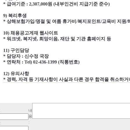
*
급여기준
: 2,307,000
원
(
내부인건비 지급기준 준수
)
9)
복리후생
*
상해보험가입
/
명절 및 여름 휴가비
/
복지포인트
/
교육비 지원
/
10)
채용공고게재 웹사이트
*
워크넷
,
복지넷
,
희망이음
,
재단 및 기관 홈페이지 등
11)
구인담당
*
담당자
:
신수정 국장
*
연락처
: Tel) 02-436-1399 (
직통번호
)
12)
유의사항
*
경력
,
자격 등 기재사항이 사실과 다른 경우 합격을 취소하거
:
내
용
:
: