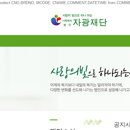
select CNO,BRDNO, MCODE, CNAME,COMMENT,DATETIME from COMMENT w
공지