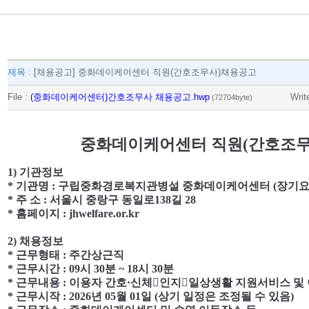
제목 :
[채용공고] 중화데이케어센터 직원(간호조무사)채용공고
File :
(중화데이케어센터)간호조무사 채용공고.hwp
Writ
(72704byte)
중화데이케어센터 직원
(
간호조
1)
기관정보
*
기관명
:
구립중화경로복지관병설 중화데이케어센터
(
장기요
*
주 소
:
서울시 중랑구 동일로
138
길
28
*
홈페이지
: jhwelfare.or.kr
2)
채용정보
*
근무형태
:
주간상근직
*
근무시간
: 09
시
30
분
~ 18
시
30
분
*
근무내용
:
이용자 간호
·
신체

인지

일상생활 지원서비스 및
*
근무시작
: 2026
년
05
월
01
일
(
상기 일정은 조정될 수 있음
)